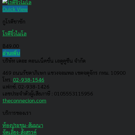
Quick View
กูโรตีชาชัก
โรตีจิ๋วไมโล
฿
49.00
อ่านเพิ่ม
บริษัท เดอะ คอนเน็คชั่น เอดูคูซีน จำกัด
469 ถนนรัชดาภิเษก แขวงจอมพล เขตจตุจักร กทม. 10900
โทร.
02-938-1546
แฟกซ์. 02-938-1426
เลขประจำตัวผู้เสียภาษี : 0105553115956
theconnecion.com
บริการของเรา
ห้องประชุม-สัมมนา
จัดเลี้ยง-สังสรรค์