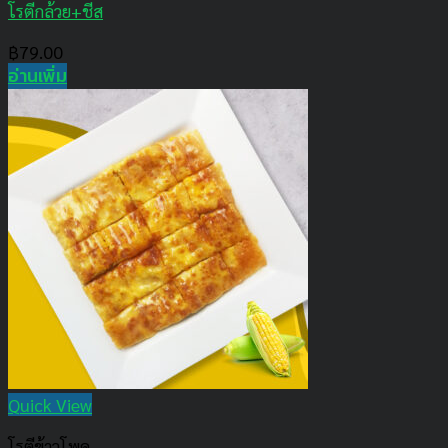
โรตีกล้วย+ชีส
฿
79.00
อ่านเพิ่ม
Quick View
โรตีข้าวโพด