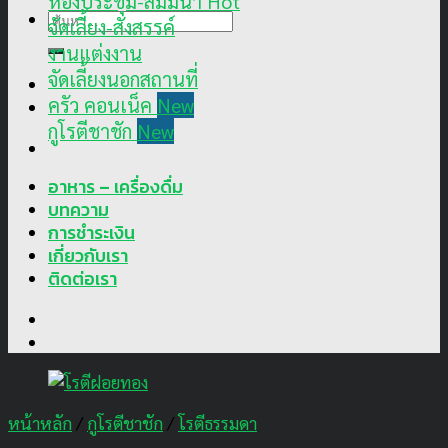
ห้องประชุม-สัมมนา
ค้นหา:
จัดเลี้ยง-สังสรรค์
งานแต่งงาน
จัดเลี้ยงนอกสถานที่
ครัว คอนเน็ค
กูโรตีชาชัก
อาหาร – เครื่องดื่ม
บทความ
การชำระเงิน
เกี่ยวกับเรา
ติดต่อเรา
หน้าหลัก
/
กูโรตีชาชัก
/
โรตีธรรมดา