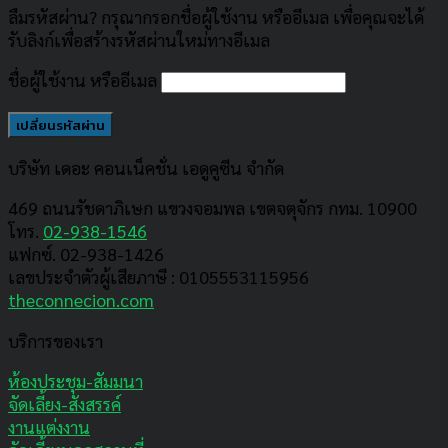
ลืมรหัสผ่าน? กรุณากรอกชื่อผู้ใช้งาน หรืออีเมล เพื่อคุณจะได้
รับลิงก์เพื่อสร้างรหัสผ่านใหม่ทางอีเมล
ชื่อผู้ใช้งาน หรืออีเมล
เปลี่ยนรหัสผ่าน
บริษัท เดอะ คอนเน็คชั่น เอดูคูซีน จำกัด
469 ถนนรัชดาภิเษก แขวงจอมพล เขตจตุจักร กทม. 10900
โทร.
02-938-1546
แฟกซ์. 02-938-1426
เลขประจำตัวผู้เสียภาษี : 0105553115956
theconnecion.com
บริการของเรา
ห้องประชุม-สัมมนา
จัดเลี้ยง-สังสรรค์
งานแต่งงาน