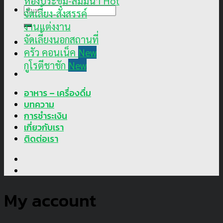
ห้องประชุม-สัมมนา
ค้นหา:
จัดเลี้ยง-สังสรรค์
งานแต่งงาน
จัดเลี้ยงนอกสถานที่
ครัว คอนเน็ค
กูโรตีชาชัก
อาหาร – เครื่องดื่ม
บทความ
การชำระเงิน
เกี่ยวกับเรา
ติดต่อเรา
My account