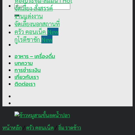
ห้องประชุม-สัมมนา
ค้นหา:
จัดเลี้ยง-สังสรรค์
งานแต่งงาน
จัดเลี้ยงนอกสถานที่
ครัว คอนเน็ค
กูโรตีชาชัก
อาหาร – เครื่องดื่ม
บทความ
การชำระเงิน
เกี่ยวกับเรา
ติดต่อเรา
หน้าหลัก
/
ครัว คอนเน็ค
/
อิ่ม ราดข้าว