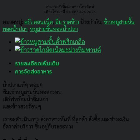
สามารถสั่งซื้อผ่านทางโทรศัพท์
เพียงโทรมาที่ >> 087 426 2626
หมวดหมู่:
ครัว คอนเน็ค
,
อิ่ม ราดข้าว
ป้ายกำกับ:
ข้าวหมูสามชั้น
ทอดน้ำปลา
,
หมูสามชั้นทอดน้ำปลา
รายละเอียดเพิ่มเติม
การจัดส่งอาหาร
น้ำปลาแท้ๆ หอมๆ
ซึมเข้าหมูสามชั้นทอดกรอบ
เสิร์ฟพร้อมน้ำจิ้มแจ่ว
และข้าวสวยร้อนๆ
เราจะดำเนินการ ส่งอาหารทันที่ ที่ลูกค้า สั่งซื้อและชำระเงิน
อัตราค่าบริการ ขึ้นอยู่กับระยะทาง